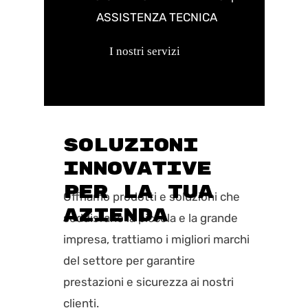
ASSISTENZA TECNICA
I nostri servizi
SOLUZIONI
INNOVATIVE
PER LA TUA
Offriamo prodotti e soluzioni che
AZIENDA
soddisfano la piccola e la grande
impresa, trattiamo i migliori marchi
del settore per garantire
prestazioni e sicurezza ai nostri
clienti.