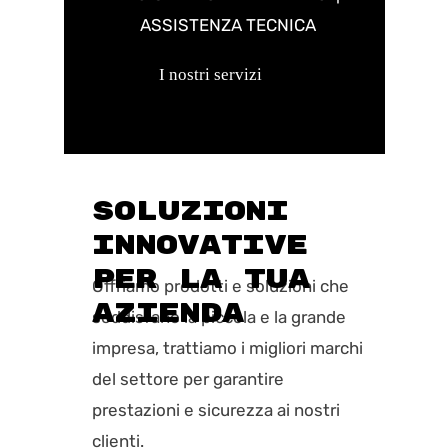
ASSISTENZA TECNICA
I nostri servizi
SOLUZIONI
INNOVATIVE
PER LA TUA
Offriamo prodotti e soluzioni che
AZIENDA
soddisfano la piccola e la grande
impresa, trattiamo i migliori marchi
del settore per garantire
prestazioni e sicurezza ai nostri
clienti.