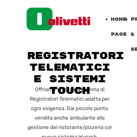
Home
P
Page
&
S
REGISTRATORI
TELEMATICI
E SISTEMI
TOUCH
Offriamo una vasta gamma di
Registratori Telematici adatta per
ogni esigenza. Dal piccolo punto
vendita anche ambulante alla
gestione del ristorante/pizzeria col
nuovo sistema Wycash.